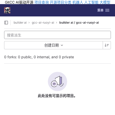
GitCC AI驱动开源
项目查询
开源项目分类
机器人
人工智能
大模型
排行
企业应用
科学研究
孵化优质开源项目
GCC API
海外版AI
GitLab
切换导航
Coding
菜单
Skip to content
builder ai
gcc-ai-ruoyi-ai
builder ai / gcc-ai-ruoyi-ai
创建日期
0 forks: 0 public, 0 internal, and 0 private
此处没有可显示的项目。