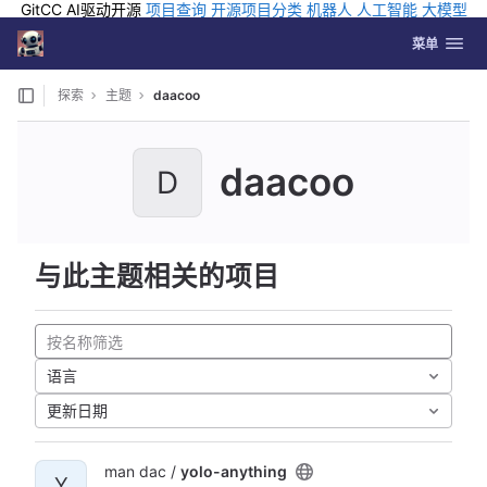
GitCC AI驱动开源
项目查询
开源项目分类
机器人
人工智能
大模型
排行
企业应用
科学研究
孵化优质开源项目
GCC API
海外版AI
GitLab
切换导航
Coding
菜单
Skip to content
探索
主题
daacoo
daacoo
D
与此主题相关的项目
语言
更新日期
man dac /
yolo-anything
Y