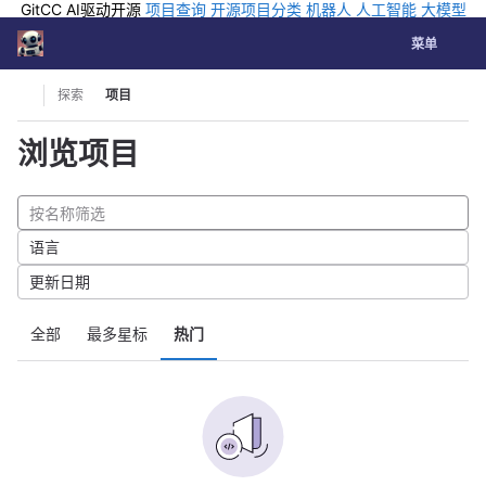
GitCC AI驱动开源
项目查询
开源项目分类
机器人
人工智能
大模型
排行
企业应用
科学研究
孵化优质开源项目
GCC API
海外版AI
GitLab
切换导航
Coding
菜单
Skip to content
探索
项目
浏览项目
语言
更新日期
全部
最多星标
热门