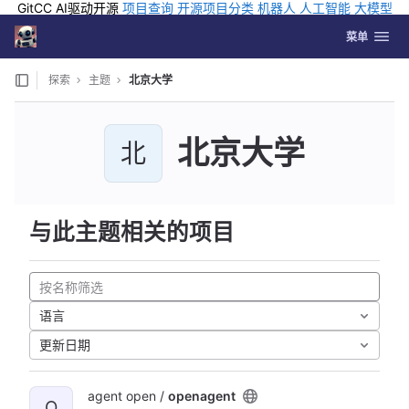
GitCC AI驱动开源
项目查询
开源项目分类
机器人
人工智能
大模型
排行
企业应用
科学研究
孵化优质开源项目
GCC API
海外版AI
GitLab
切换导航
Coding
菜单
Skip to content
探索
主题
北京大学
北京大学
北
与此主题相关的项目
语言
更新日期
agent open /
openagent
O