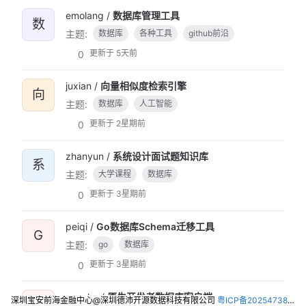
emolang /
数据库管理工具
数
主题:
数据库
各种工具
github前沿
更新于
5天前
0
juxian /
向量相似度检索引擎
向
主题:
数据库
人工智能
更新于
2星期前
0
zhanyun /
系统设计面试题知识库
系
主题:
大学课程
数据库
更新于
3星期前
0
peiqi /
Go数据库Schema迁移工具
G
主题:
go
数据库
更新于
3星期前
0
nanako /
原生开发者数据库客户端
深圳宝安前海金融中心@深圳德沛开源数据科技有限公司
粤ICP备2025473821号-2
原