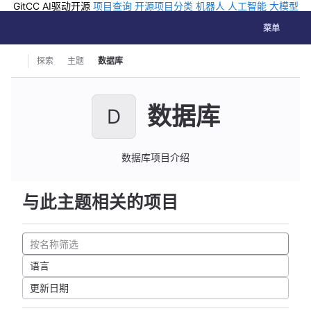
GitCC AI驱动开源
项目查询
开源项目分类
机器人
人工智能
大模型
排行
企业应用
科学研究
孵化优质开源项目
GCC API
海外版AI
GitLab
切换导航
Coding
菜单
Skip to content
探索
主题
数据库
数据库
D
数据库项目介绍
与此主题相关的项目
语言
更新日期